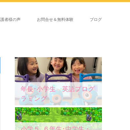
保護者様の声
お問合せ＆無料体験
ブログ
年長･小学生 英語プログ
ラミング
小学５､６年生･中学生・