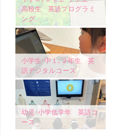
高校生 英語プログラミ
ング
小学生･中１､２年生 英
語デジタルコース
幼児･小学低学年 英語コ
ース